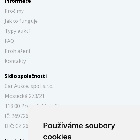
Informace
Proč my
Jak to funguje
Typy aukcí
FAQ
Prohlášení
Kontakty
Sídlo společnosti
Car Aukce, spol. s.r.o.
Mostecká 273/21
118 00 Praha 1, Malá Strana
IČ: 26972697
Používáme soubory
DIČ: CZ 26972697
cookies